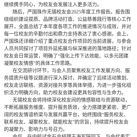
继续携手同心，为校友会发展注入更多活力。
随后，严国珠作无锡校友会2025年度工作报告。报告围
绕组织建设提质、品牌活动打造、公益慈善践行等核心工作
展开，全面总结了本年度各项工作的推进情况与成效，并对
每一位校友的辛勤付出和鼎力支持表达了衷心感谢。会上，
严国珠还详细介绍了重点校友合作项目的当前进展，与参会
人员共同探讨了项目外延拓展与纵深推进的落地路径；针对
校友会日常运营，明确了“强化上传下达效能、以多元团建
凝聚校友情感”的具体工作思路。
在交流研讨环节，与会人员聚焦校友工作发展方向、服
务提质升级等议题进行深入探讨，并确定了后续活动策划、
校友走访联络、资源对接共享等具体举措，为进一步强化组
织活力明确方向，助力校友会建设更具包容性与生命力。
无锡校友会将持续深化校友间的情感联结与资源联动，
不断拓展服务维度、提升服务质效，全力搭建更紧密、更广
阔的校友情谊桥梁与发展共赢平台，始终围绕“服务校友、
联系校友、凝聚校友、赋能校友”的宗旨，持续提升校友会
的凝聚力、影响力与号召力。
会后，在中航试金石总经理王海军陪同下，与会代表实