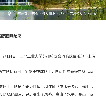
当前位置：
首页
>
校友组织
>
地方
>
苏州校友会
>
正文
谊赛圆满结束
0
3月24日，西北工业大学苏州校友会羽毛球俱乐部与上海
，两支队伍就已早早聚集在球场上，队员们除做好热身活动
球场上，队员们奋力拼搏、羽球翻飞中比分胶着、你追我
彼此喝彩加油，更是赛出了风格、赛出了水平、赛出了友