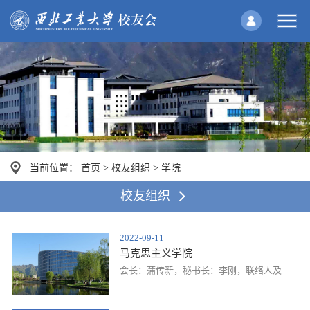
当前位置：
首页
>
校友组织
>
学院
校友组织
2022-09-11
马克思主义学院
​会长：蒲传新，秘书长：李刚，联络人及电
话:单璐玉