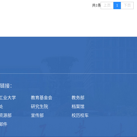
共1条
上页
1
下页
链接：
工业大学
教育基金会
教务部
处
研究生院
档案馆
资源部
宣传部
校历校车
邮件