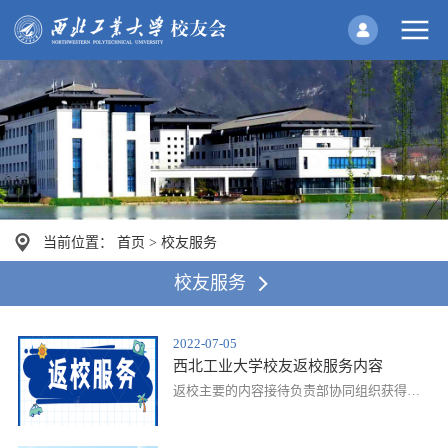
当前位置：
首页
>
校友服务
校友服务
2022-07-05
西北工业大学校友返校服务内容
返校主要的内容接待负责部协同组织获得服
务与注意事项来校办事、看望师长、旧友
（个人）学院校友总会办公室协助联系参观