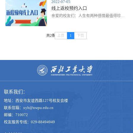
2022-07-05
校园（校史馆）、拍摄婚纱照（个人）学院
线上返校预约入口
校友总会办公室及相关部门1.场地协调与支
持；2.在非周内时间仅接待校友个人（非商
亲爱的校友们：人生有两种感情最值得珍惜
业用途）。以班级形式组织的班级聚会（5人
——亲情、友情；人生有两个地方最值得怀
及以上）学院校友总会办公室及相关部门1.
念——故乡、母校。当迈入西工大大门的那
场地协调与支持；2.学生志愿者协调；3.往返
一刻，这份情、这份缘就终生不解了，犹如
共2条
上页
1
下页
新老校区校车的安排与支持；4.校徽、校友
一坛老酒，越放越香。欢迎你们回到母校回
杂志赠送及横幅、...
忆那些年的点滴趣事，延伸这真挚情谊，开
启那酿了多年的人生美酒！为了给您返校提
供更好地帮助和服务，西北工业大学校友会
为各位返校校友提供以下服务：1、聚会期间
在学校电子屏打欢迎词；2、提供聚会横幅、
学校校徽、往返....
联系我们：
地址：西安市友谊西路127号校友会楼
联系信箱：xyh@nwpu.edu.cn
邮编：710072
校友服务专线：029-88494949