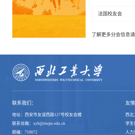
法国校友会
了解更多分会信息请致电
联系我们：
友情
地址：西安市友谊西路127号校友会楼
西北
联系信箱：xyh@nwpu.edu.cn
学生
邮编：710072
人力