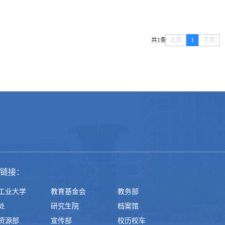
共1条
上页
1
下页
链接：
工业大学
教育基金会
教务部
处
研究生院
档案馆
资源部
宣传部
校历校车