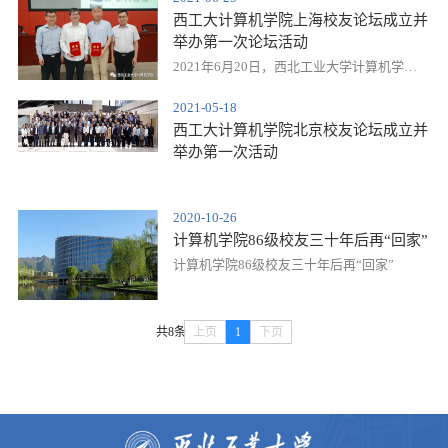
友开展教育、科研、学术、文化等交流活
西工大计算机学院上海校友论坛成立并
动，鼓励校友在各自的事业中开拓创新，为
举办第一次论坛活动
母校的建设与发展、为中华民族伟大复兴贡
献力量。
2021年6月20日，西北工业大学计算机学院
上海校友论坛成立大会暨第一次活动在上海
2021-05-18
召开
西工大计算机学院北京校友论坛成立并
举办第一次活动
2020-10-26
计算机学院86级校友三十年后再“回家”
计算机学院86级校友三十年后再“回家”
共8条
上页
1
下页