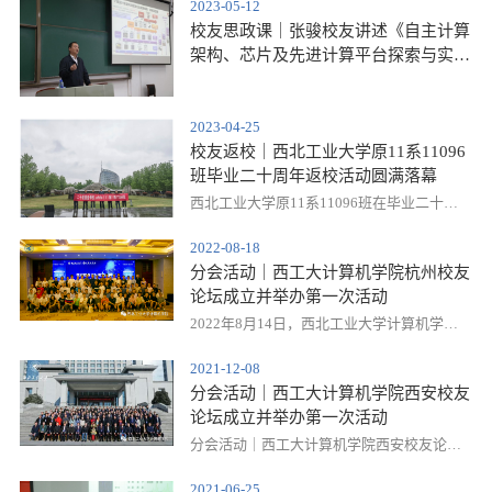
2023-05-12
校友思政课｜张骏校友讲述《自主计算
架构、芯片及先进计算平台探索与实
践》
2023-04-25
校友返校｜西北工业大学原11系11096
班毕业二十周年返校活动圆满落幕
西北工业大学原11系11096班在毕业二十周
年之际，于4月21日至22日举办了两天的返校
2022-08-18
聚会活动。此次活动旨在强化校友之间的联
分会活动｜西工大计算机学院杭州校友
系，回顾校园生活，共同分享人生经历，为
论坛成立并举办第一次活动
校友提供一个回忆青春、结识新朋友的平
台。4月21日下午，毕业二十年后的同学们相
2022年8月14日，西北工业大学计算机学院
聚在一起，欢声笑语中回忆起过去的点点滴
杭州校友论坛成立大会暨第一次活动在杭州
2021-12-08
滴。当晚，大家一起品尝烧烤美食，畅饮佳
召开。该论坛是由西北工业大学计算机学院
分会活动｜西工大计算机学院西安校友
酿，举杯共庆校友的重逢。在轻松愉快的氛
发起，经西北工业大学校友会办公室批准，
论坛成立并举办第一次活动
围中，大家畅谈着各自的人生轨迹和未来规
初衷是为了广泛联络和凝聚校友，加强校友
划。4月22日上午，....
和母校之间的联系，促进校友之间的信息沟
分会活动｜西工大计算机学院西安校友论坛
通和资源共享，也是为了组织、服务广大校
成立并举办第一次活动
2021-06-25